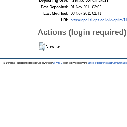
Depositing User:
Ni Made Dwi Oktaviani
Date Deposited:
01 Nov 2011 03:02
Last Modified:
08 Nov 2011 01:41
URI:
http://repo.isi-dps.ac.id/id/eprint/1
Actions (login required)
View Item
ISI Denpasar | Institutional Repository is powered by
EPrints 3
which is developed by the
School of Electronics and Computer Sci