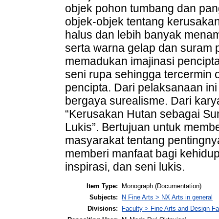
objek pohon tumbang dan pang
objek-objek tentang kerusaka
halus dan lebih banyak mena
serta warna gelap dan suram 
memadukan imajinasi pencipta 
seni rupa sehingga tercermin o
pencipta. Dari pelaksanaan ini
bergaya surealisme. Dari kar
“Kerusakan Hutan sebagai Sum
Lukis”. Bertujuan untuk memb
masyarakat tentang pentingny
memberi manfaat bagi kehidup
inspirasi, dan seni lukis.
Item Type:
Monograph (Documentation)
Subjects:
N Fine Arts > NX Arts in general
Divisions:
Faculty > Fine Arts and Design Fa