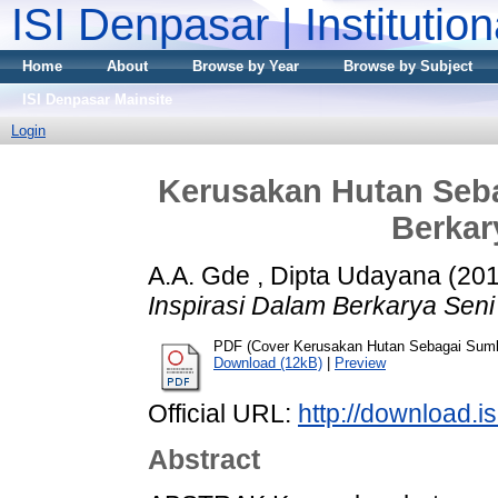
ISI Denpasar | Institutio
Home
About
Browse by Year
Browse by Subject
ISI Denpasar Mainsite
Login
Kerusakan Hutan Seba
Berkar
A.A. Gde , Dipta Udayana
(20
Inspirasi Dalam Berkarya Seni
PDF (Cover Kerusakan Hutan Sebagai Sumbe
Download (12kB)
|
Preview
Official URL:
http://download.i
Abstract