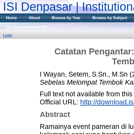
ISI Denpasar | Institutio
Home
About
Browse by Year
Browse by Subject
ISI Denpasar Mainsite
Login
Catatan Pengantar
Temb
I Wayan, Setem, S.Sn., M.Sn
(
Sebelas Melompat Tembok K
Full text not available from this
Official URL:
http://download.i
Abstract
Ramainya event pameran di l