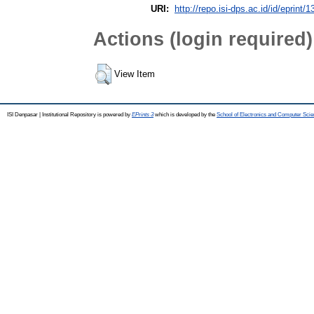
URI:
http://repo.isi-dps.ac.id/id/eprint/1
Actions (login required)
View Item
ISI Denpasar | Institutional Repository is powered by
EPrints 3
which is developed by the
School of Electronics and Computer Sci