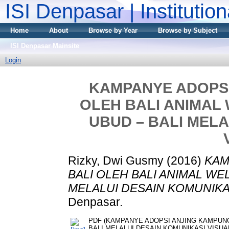
ISI Denpasar | Institutio
Home
About
Browse by Year
Browse by Subject
ISI Denpasar Mainsite
Login
KAMPANYE ADOPSI
OLEH BALI ANIMAL 
UBUD – BALI MELA
Rizky, Dwi Gusmy
(2016)
KAM
BALI OLEH BALI ANIMAL WE
MELALUI DESAIN KOMUNIKAS
Denpasar.
PDF (KAMPANYE ADOPSI ANJING KAMPUNG 
BALI MELALUI DESAIN KOMUNIKASI VISUAL)