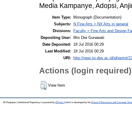
Media Kampanye, Adopsi, Anj
Item Type:
Monograph (Documentation)
Subjects:
N Fine Arts > NX Arts in general
Divisions:
Faculty > Fine Arts and Design F
Depositing User:
Mrs Dwi Gunawati
Date Deposited:
18 Jul 2016 00:29
Last Modified:
18 Jul 2016 00:29
URI:
http://repo.isi-dps.ac.id/id/eprint/2
Actions (login required)
View Item
ISI Denpasar | Institutional Repository is powered by
EPrints 3
which is developed by the
School of Electronics and Computer Sci