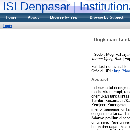
ISI Denpasar | Institutio
Home
About
Browse by Year
Browse by Subject
Login
Ungkapan Tanda
I Gede , Mugi Raharja
Taman Ujung Bali.
[Exp
Full text not available 
Official URL:
http://do
Abstract
Indonesia telah meyer
tanda. Akan tetapi, ta
ditemukan tanda linta
Tumbu, Kecamatan/Kab
Kerajaan Karangasem. 
interior bangunan di T
dengan ilmu tanda. Tan
Adanya paviliun di te
umumnya. Paviliun yan
beton dan ragam hias b