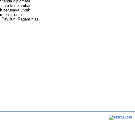
n tanda diplomasi
ecara keseluruhan,
h berupaya untuk
rmonis, untuk
 Paviliun, Ragam hias,