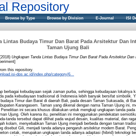
nal Repository
Browse by Type
Browse by Division
E-Journal
ISI D
 Lintas Budaya Timur Dan Barat Pada Arsitektur Dan In
Taman Ujung Bali
(2018)
Ungkapan Tanda Lintas Budaya Timur Dan Barat Pada Arsitektur Dan 
eriment]
from this repository.
wnload.isi-dps.ac.id/index.php/category/6...
ap berbagai kebudayaan sejak zaman purba, sehingga kebudayaan lokalnya 
nda pada kebudayaan tradisional di Indonesia lebih banyak bersifat simbolik. 
s budaya Timur dan Barat di daerah Bali, pada desain Taman Sukasada, di Ba
upaten Karangasem. Taman yang dikenal dengan nama Taman Ujung ini, me
Penelitian ini secara khusus dilakukan untuk mengkaji ungkapan tanda pada 
aman Ujung. Oleh karena itu, penelitian ini menggunakan pendekatan semiotik
da-tanda tersebut dapat dilihat pada wujud desain, kualitas material, dan r
ngah kolam, menyebabkan Taman Ujung menjadi berbeda dengan taman tradisi
g disebut Gili, menjadi tanda adanya pengaruh arsitektur modern Barat. Pen
eton cetak, merupakan ungkapan tanda adanya adaptasi (hibrid) teknologi be