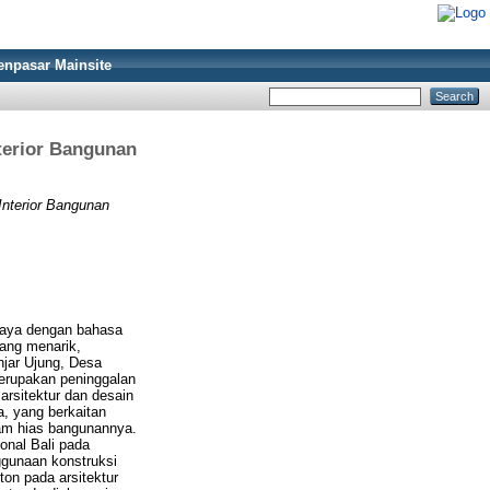
enpasar Mainsite
terior Bangunan
Interior Bangunan
kaya dengan bahasa
Yang menarik,
njar Ujung, Desa
rupakan peninggalan
arsitektur dan desain
a, yang berkaitan
agam hias bangunannya.
onal Bali pada
ggunaan konstruksi
ton pada arsitektur