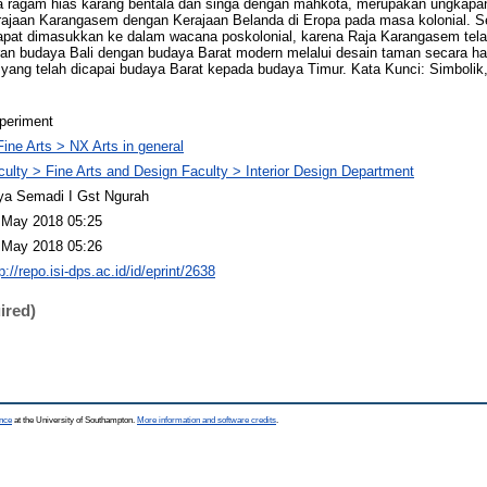
nya ragam hias karang bentala dan singa dengan mahkota, merupakan ungkapa
ajaan Karangasem dengan Kerajaan Belanda di Eropa pada masa kolonial. S
pat dimasukkan ke dalam wacana poskolonial, karena Raja Karangasem tela
an budaya Bali dengan budaya Barat modern melalui desain taman secara ha
yang telah dicapai budaya Barat kepada budaya Timur. Kata Kunci: Simbolik,
periment
Fine Arts > NX Arts in general
culty > Fine Arts and Design Faculty > Interior Design Department
ya Semadi I Gst Ngurah
 May 2018 05:25
 May 2018 05:26
p://repo.isi-dps.ac.id/id/eprint/2638
ired)
ence
at the University of Southampton.
More information and software credits
.