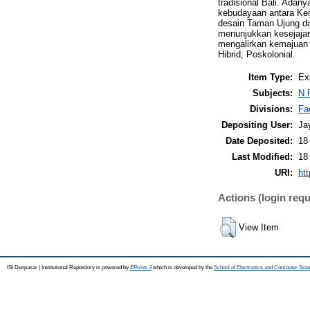
tradisional Bali. Ada
kebudayaan antara Ker
desain Taman Ujung da
menunjukkan kesejajar
mengalirkan kemajuan 
Hibrid, Poskolonial.
Item Type:
Ex
Subjects:
N 
Divisions:
Fa
Depositing User:
Ja
Date Deposited:
18
Last Modified:
18
URI:
htt
Actions (login requ
View Item
ISI Denpasar | Institutional Repository is powered by
EPrints 3
which is developed by the
School of Electronics and Computer Sci