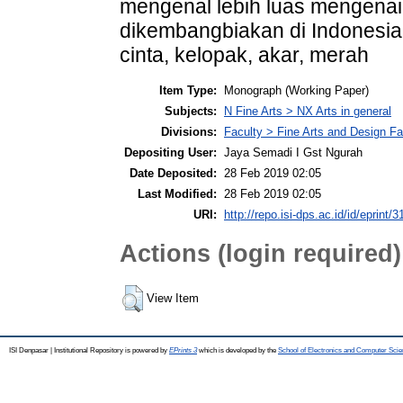
mengenal lebih luas mengena
dikembangbiakan di Indonesia
cinta, kelopak, akar, merah
Item Type:
Monograph (Working Paper)
Subjects:
N Fine Arts > NX Arts in general
Divisions:
Faculty > Fine Arts and Design F
Depositing User:
Jaya Semadi I Gst Ngurah
Date Deposited:
28 Feb 2019 02:05
Last Modified:
28 Feb 2019 02:05
URI:
http://repo.isi-dps.ac.id/id/eprint/3
Actions (login required)
View Item
ISI Denpasar | Institutional Repository is powered by
EPrints 3
which is developed by the
School of Electronics and Computer Sci