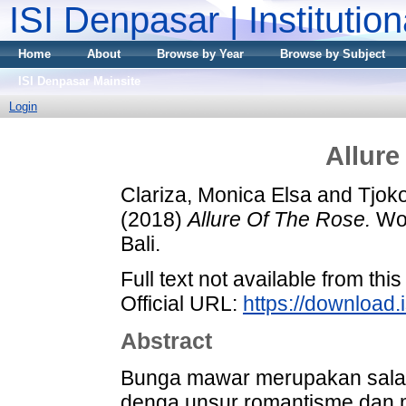
ISI Denpasar | Institutio
Home
About
Browse by Year
Browse by Subject
ISI Denpasar Mainsite
Login
Allure
Clariza, Monica Elsa
and
Tjok
(2018)
Allure Of The Rose.
Wor
Bali.
Full text not available from this
Official URL:
https://download.i
Abstract
Bunga mawar merupakan salah
denga unsur romantisme dan me