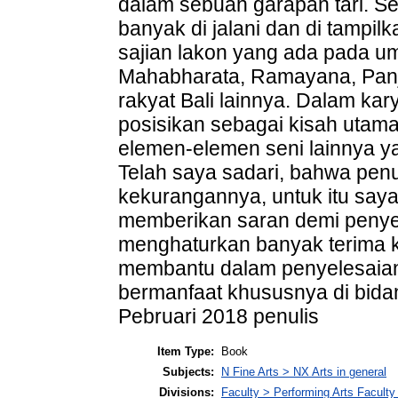
dalam sebuah garapan tari. Sel
banyak di jalani dan di tampi
sajian lakon yang ada pada 
Mahabharata, Ramayana, Panji,
rakyat Bali lainnya. Dalam kary
posisikan sebagai kisah utam
elemen-elemen seni lainnya ya
Telah saya sadari, bahwa penul
kekurangannya, untuk itu say
memberikan saran demi penye
menghaturkan banyak terima 
membantu dalam penyelesaian 
bermanfaat khususnya di bida
Pebruari 2018 penulis
Item Type:
Book
Subjects:
N Fine Arts > NX Arts in general
Divisions:
Faculty > Performing Arts Faculty