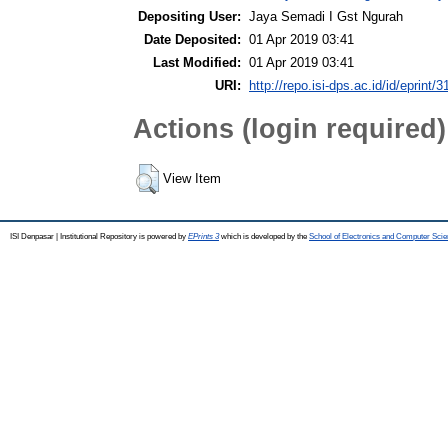
Depositing User:
Jaya Semadi I Gst Ngurah
Date Deposited:
01 Apr 2019 03:41
Last Modified:
01 Apr 2019 03:41
URI:
http://repo.isi-dps.ac.id/id/eprint/3
Actions (login required)
View Item
ISI Denpasar | Institutional Repository is powered by
EPrints 3
which is developed by the
School of Electronics and Computer Sci