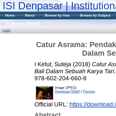
ISI Denpasar | Institutio
Home
About
Browse by Year
Browse by Subject
ISI Denpasar Mainsite
Login
Catur Asrama: Pendaki
Dalam Se
I Ketut, Suteja
(2018)
Catur As
Bali Dalam Sebuah Karya Tari.
978-602-204-660-8
Image (JPEG)
Download (55kB)
|
Preview
Official URL:
https://download.i
Abstract