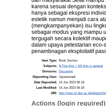
karena sesuai dengan konteks 
hanya sebagai ekspresi indivi
estetik namun menjadi cara a
(mengkampanyekan) isu lingku
sebagai modus yang mampu un
tergugah secara kolektif maupu
dalam upaya pelestarian eco-s
penambnagan eksploitatif pasi
Item Type:
Book Section
Subjects:
N Fine Arts > NX Arts in general
Divisions:
Document
Depositing User:
Jayasemadi
Date Deposited:
14 Jun 2023 06:18
Last Modified:
14 Jun 2023 06:18
URI:
http://repo.isi-dps.ac.id/id/eprint/5
Actions (login required)