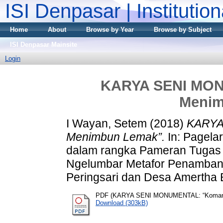
ISI Denpasar | Institutio
Home
About
Browse by Year
Browse by Subject
ISI Denpasar Mainsite
Login
KARYA SENI MO
Menim
I Wayan, Setem
(2018)
KARYA
Menimbun Lemak”.
In: Pagela
dalam rangka Pameran Tugas 
Ngelumbar Metafor Penambanga
Peringsari dan Desa Amertha 
PDF (KARYA SENI MONUMENTAL: “Koman
Download (303kB)