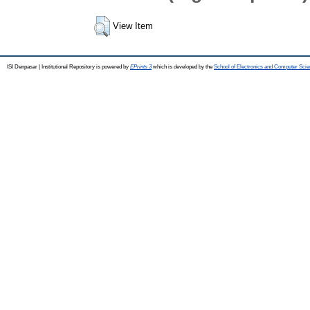
View Item
ISI Denpasar | Institutional Repository is powered by
EPrints 3
which is developed by the
School of Electronics and Computer Sci