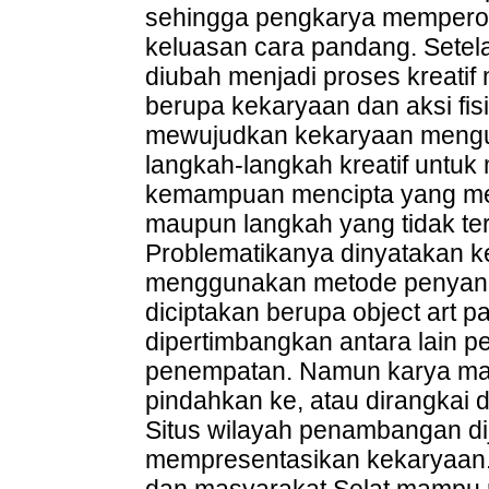
sehingga pengkarya mempero
keluasan cara pandang. Setel
diubah menjadi proses kreatif 
berupa kekaryaan dan aksi fi
mewujudkan kekaryaan meng
langkah-langkah kreatif unt
kemampuan mencipta yang men
maupun langkah yang tidak terd
Problematikanya dinyatakan k
menggunakan metode penyanga
diciptakan berupa object art pa
dipertimbangkan antara lain p
penempatan. Namun karya masi
pindahkan ke, atau dirangkai 
Situs wilayah penambangan dij
mempresentasikan kekaryaan. 
dan masyarakat Selat mampu m