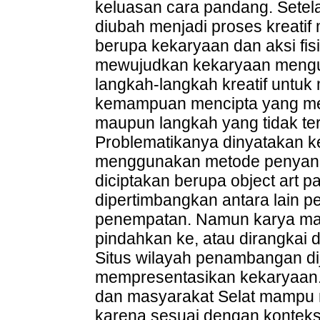
keluasan cara pandang. Setel
diubah menjadi proses kreatif 
berupa kekaryaan dan aksi fi
mewujudkan kekaryaan meng
langkah-langkah kreatif unt
kemampuan mencipta yang men
maupun langkah yang tidak terd
Problematikanya dinyatakan k
menggunakan metode penyanga
diciptakan berupa object art pa
dipertimbangkan antara lain p
penempatan. Namun karya masi
pindahkan ke, atau dirangkai 
Situs wilayah penambangan dij
mempresentasikan kekaryaan. 
dan masyarakat Selat mampu m
karena sesuai dengan konteks 