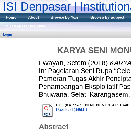
ISI Denpasar | Institutio
Home
About
Browse by Year
Browse by Subject
ISI Denpasar Mainsite
Login
KARYA SENI MONU
I Wayan, Setem
(2018)
KARYA
In: Pagelaran Seni Rupa “Cel
Pameran Tugas Akhir Pencipt
Penambangan Eksploitatif Pas
Bhuwana, Selat, Karangasem, 
PDF (KARYA SENI MONUMENTAL: “Over D
Download (396kB)
Abstract