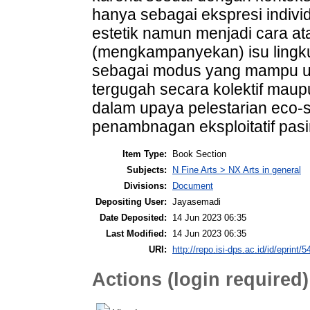
hanya sebagai ekspresi indivi
estetik namun menjadi cara a
(mengkampanyekan) isu lingku
sebagai modus yang mampu un
tergugah secara kolektif maupu
dalam upaya pelestarian eco-s
penambnagan eksploitatif pasi
Item Type:
Book Section
Subjects:
N Fine Arts > NX Arts in general
Divisions:
Document
Depositing User:
Jayasemadi
Date Deposited:
14 Jun 2023 06:35
Last Modified:
14 Jun 2023 06:35
URI:
http://repo.isi-dps.ac.id/id/eprint/5
Actions (login required)