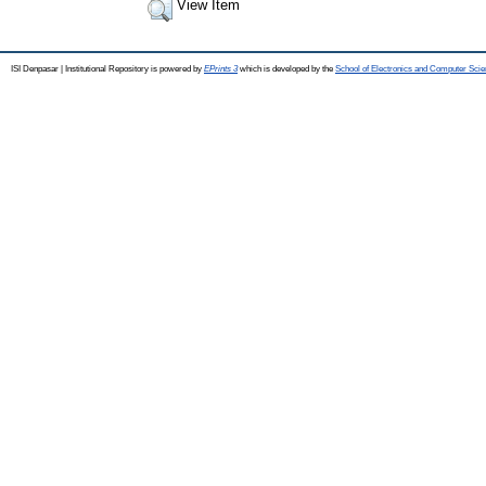
View Item
ISI Denpasar | Institutional Repository is powered by
EPrints 3
which is developed by the
School of Electronics and Computer Sci