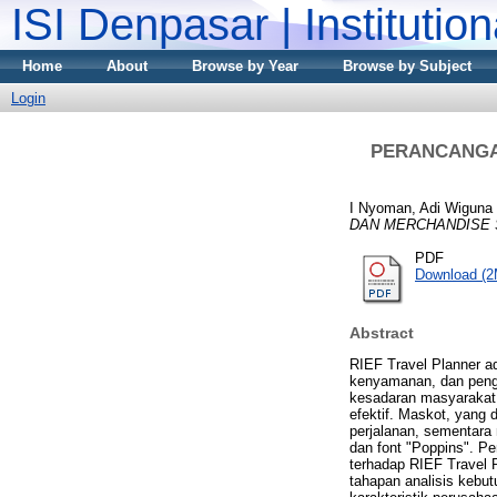
ISI Denpasar | Institutio
Home
About
Browse by Year
Browse by Subject
Login
PERANCANGA
I Nyoman, Adi Wiguna
DAN MERCHANDISE 
PDF
Download (
Abstract
RIEF Travel Planner a
kenyamanan, dan peng
kesadaran masyarakat 
efektif. Maskot, yang 
perjalanan, sementara
dan font "Poppins". Pe
terhadap RIEF Travel 
tahapan analisis kebut