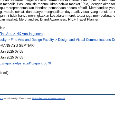
an dan preferensi target audiens, sementara eksplorasi dan implementasi ber
n menarik. Hasil analisis menunjukkan bahwa maskot "Rilo," dengan aksesori 
pu merepresentasikan identitas perusahaan secara efektif. Merchandise yan
ing, merah, coklat, dan oranye menghasilkan daya tarik visual yang konsisten 
an ini tidak hanya meningkatkan kesadaran merek tetapi juga memperkuat lo
gan maskot, Merchandise, Brand Awareness, RIEF Travel Planner
icle
Fine Arts > NX Arts in general
culty > Fine Arts and Design Faculty > Design and Visual Communications D
MANG AYU SEPTIARI
 Jan 2025 07:05
 Jan 2025 07:05
p://repo.isi-dps.ac.id/id/eprint/5670
ired)
ence
at the University of Southampton.
More information and software credits
.