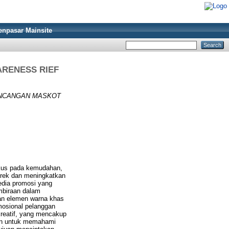
enpasar Mainsite
RENESS RIEF
NCANGAN MASKOT
okus pada kemudahan,
rek dan meningkatkan
edia promosi yang
embiraan dalam
gan elemen warna khas
emosional pelanggan
kreatif, yang mencakup
ukan untuk memahami