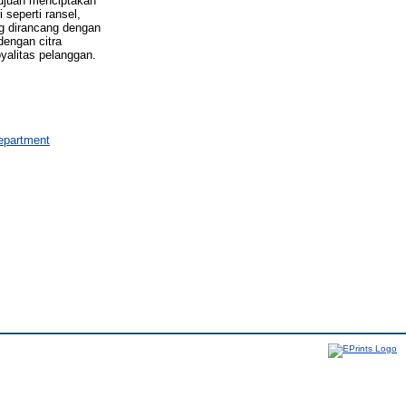
tujuan menciptakan
seperti ransel,
g dirancang dengan
dengan citra
yalitas pelanggan.
epartment