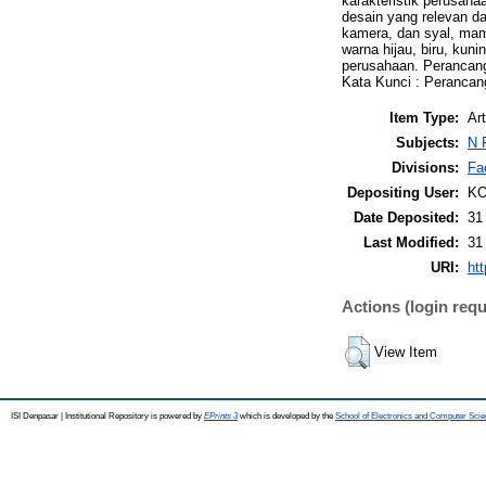
karakteristik perusaha
desain yang relevan da
kamera, dan syal, mam
warna hijau, biru, kun
perusahaan. Perancang
Kata Kunci : Perancan
Item Type:
Art
Subjects:
N 
Divisions:
Fa
Depositing User:
KO
Date Deposited:
31
Last Modified:
31
URI:
htt
Actions (login requ
View Item
ISI Denpasar | Institutional Repository is powered by
EPrints 3
which is developed by the
School of Electronics and Computer Sci