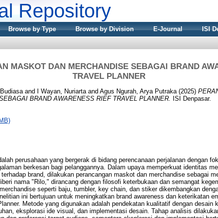
nal Repository
Browse by Type
Browse by Division
E-Journal
ISI D
N MASKOT DAN MERCHANDISE SEBAGAI BRAND AWA
TRAVEL PLANNER
 Budiasa
and
I Wayan, Nuriarta
and
Agus Ngurah, Arya Putraka
(2025)
PERA
SEBAGAI BRAND AWARENESS RIEF TRAVEL PLANNER.
ISI Denpasar.
2MB)
dalah perusahaan yang bergerak di bidang perencanaan perjalanan dengan f
alaman berkesan bagi pelanggannya. Dalam upaya memperkuat identitas me
terhadap brand, dilakukan perancangan maskot dan merchandise sebagai m
diberi nama "Rilo," dirancang dengan filosofi keterbukaan dan semangat keg
 merchandise seperti baju, tumbler, key chain, dan stiker dikembangkan den
nelitian ini bertujuan untuk meningkatkan brand awareness dan keterikatan 
Planner. Metode yang digunakan adalah pendekatan kualitatif dengan desain 
uhan, eksplorasi ide visual, dan implementasi desain. Tahap analisis dilak