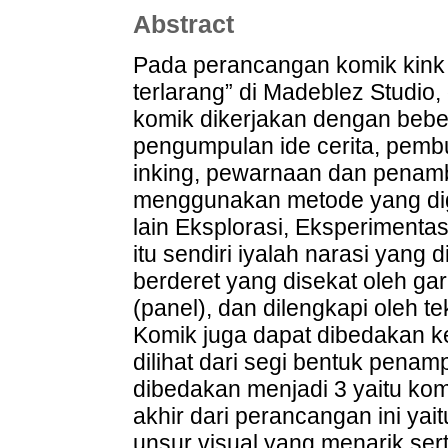
Abstract
Pada perancangan komik kink d
terlarang” di Madeblez Studi
komik dikerjakan dengan beber
pengumpulan ide cerita, pemb
inking, pewarnaan dan penamb
menggunakan metode yang di
lain Eksplorasi, Eksperimenta
itu sendiri iyalah narasi yang
berderet yang disekat oleh gari
(panel), dan dilengkapi oleh tek
Komik juga dapat dibedakan k
dilihat dari segi bentuk pena
dibedakan menjadi 3 yaitu komi
akhir dari perancangan ini ya
unsur visual yang menarik sert