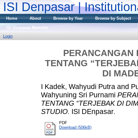
ISI Denpasar | Institutio
Home
About
Browse by Year
Browse by Subject
ISI Denpasar Mainsite
Login
PERANCANGAN K
TENTANG “TERJEBAK
DI MAD
I Kadek, Wahyudi Putra
and
Pu
Wahyuning Sri Purnami
PERA
TENTANG “TERJEBAK DI DI
STUDIO.
ISI DEnpasar.
PDF
Download (506kB)