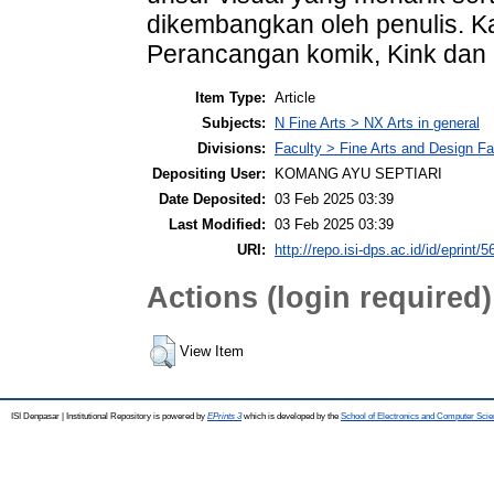
dikembangkan oleh penulis. Ka
Perancangan komik, Kink dan 
Item Type:
Article
Subjects:
N Fine Arts > NX Arts in general
Divisions:
Faculty > Fine Arts and Design F
Depositing User:
KOMANG AYU SEPTIARI
Date Deposited:
03 Feb 2025 03:39
Last Modified:
03 Feb 2025 03:39
URI:
http://repo.isi-dps.ac.id/id/eprint/5
Actions (login required)
View Item
ISI Denpasar | Institutional Repository is powered by
EPrints 3
which is developed by the
School of Electronics and Computer Sci