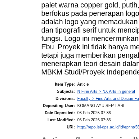
palet warna copper gold, putih
berfokus pada penerapan logo 
adalah logo yang memadukan e
dan tipografi serif untuk menc
fungsi. Logo ini mencerminkan n
Ebu. Proyek ini tidak hanya me
tetapi juga memberikan penga
menerapkan teori desain dalam
MBKM Studi/Proyek Independen.
Item Type:
Article
Subjects:
N Fine Arts > NX Arts in general
Divisions:
Faculty > Fine Arts and Design F
Depositing User:
KOMANG AYU SEPTIARI
Date Deposited:
06 Feb 2025 07:36
Last Modified:
06 Feb 2025 07:36
URI:
http://repo.isi-dps.ac.id/id/eprint/5