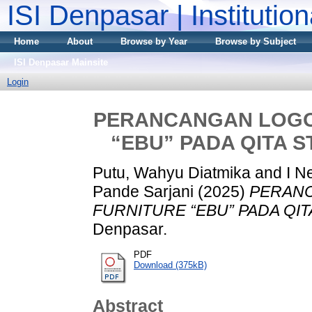
ISI Denpasar | Institutio
Home
About
Browse by Year
Browse by Subject
ISI Denpasar Mainsite
Login
PERANCANGAN LOGO
“EBU” PADA QITA S
Putu, Wahyu Diatmika
and
I N
Pande Sarjani
(2025)
PERAN
FURNITURE “EBU” PADA QITA
Denpasar.
PDF
Download (375kB)
Abstract