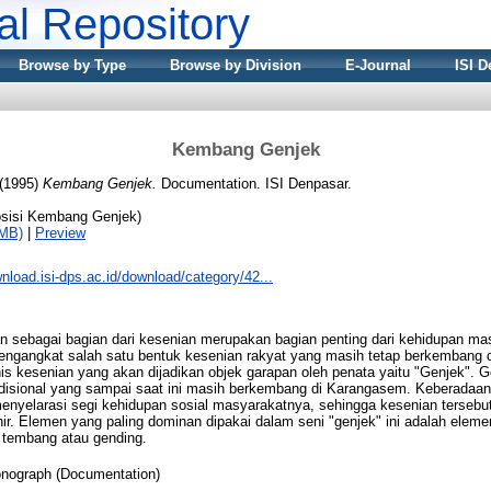
nal Repository
Browse by Type
Browse by Division
E-Journal
ISI D
Kembang Genjek
(1995)
Kembang Genjek.
Documentation. ISI Denpasar.
sisi Kembang Genjek)
1MB)
|
Preview
wnload.isi-dps.ac.id/download/category/42...
an sebagai bagian dari kesenian merupakan bagian penting dari kehidupan ma
ngangkat salah satu bentuk kesenian rakyat yang masih tetap berkembang di 
s kesenian yang akan dijadikan objek garapan oleh penata yaitu "Genjek". G
adisional yang sampai saat ini masih berkembang di Karangasem. Keberadaan 
nyelarasi segi kehidupan sosial masyarakatnya, sehingga kesenian tersebut 
hir. Elemen yang paling dominan dipakai dalam seni "genjek" ini adalah eleme
 tembang atau gending.
nograph (Documentation)