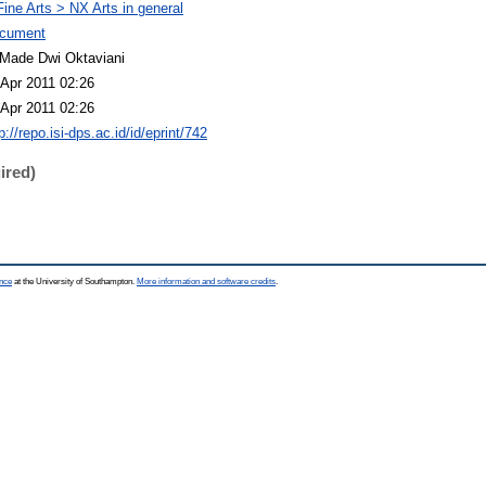
Fine Arts > NX Arts in general
cument
 Made Dwi Oktaviani
 Apr 2011 02:26
 Apr 2011 02:26
p://repo.isi-dps.ac.id/id/eprint/742
ired)
ence
at the University of Southampton.
More information and software credits
.