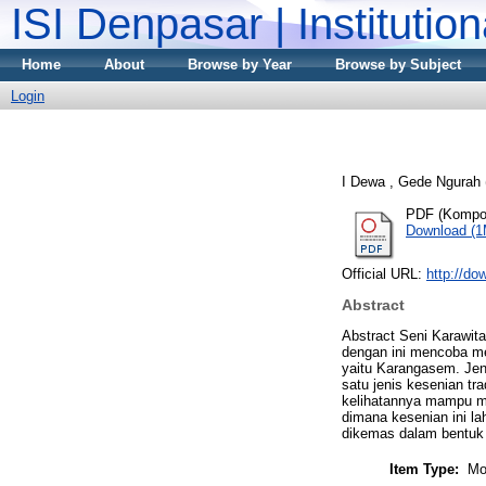
ISI Denpasar | Institutio
Home
About
Browse by Year
Browse by Subject
Login
I Dewa , Gede Ngurah
PDF (Kompo
Download (
Official URL:
http://do
Abstract
Abstract Seni Karawit
dengan ini mencoba me
yaitu Karangasem. Jeni
satu jenis kesenian tr
kelihatannya mampu me
dimana kesenian ini la
dikemas dalam bentuk
Item Type:
Mo