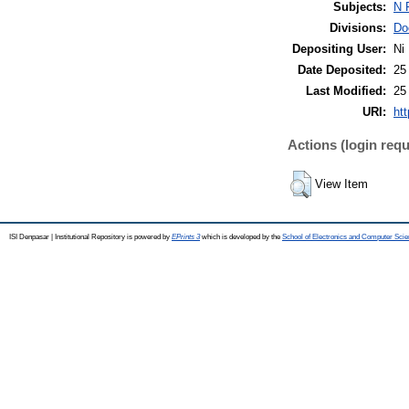
Subjects:
N 
Divisions:
Do
Depositing User:
Ni
Date Deposited:
25
Last Modified:
25
URI:
htt
Actions (login requ
View Item
ISI Denpasar | Institutional Repository is powered by
EPrints 3
which is developed by the
School of Electronics and Computer Sci