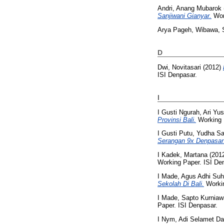
Andri, Anang Mubarok
Sanjiwani Gianyar.
Work
Arya Pageh, Wibawa, 
D
Dwi, Novitasari
(2012)
ISI Denpasar.
I
I Gusti Ngurah, Ari Yu
Provinsi Bali.
Working 
I Gusti Putu, Yudha S
Serangan 9x Denpasar
I Kadek, Martana
(201
Working Paper. ISI De
I Made, Agus Adhi Suh
Sekolah Di Bali.
Workin
I Made, Sapto Kurnia
Paper. ISI Denpasar.
I Nym, Adi Selamet D