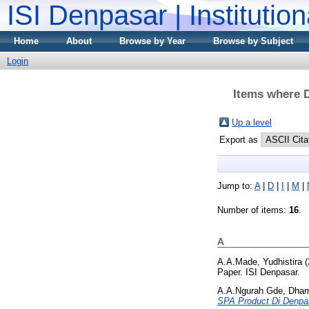
ISI Denpasar | Institutio
Home
About
Browse by Year
Browse by Subject
Login
Items where D
Up a level
Export as
Jump to:
A
|
D
|
I
|
M
|
Number of items:
16
.
A
A.A.Made, Yudhistira
(
Paper. ISI Denpasar.
A.A.Ngurah Gde, Dha
SPA Product Di Denpas