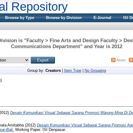
nal Repository
Browse by Type
Browse by Division
E-Journal
ISI D
ivision is "Faculty > Fine Arts and Design Faculty > Des
Communications Department" and Year is 2012
Atom
Group by:
Creators
|
Item Type
|
No Grouping
N
2012)
Desain Komunikasi Visual Sebagai Sarana Promosi Warung Mina Di De
mata Amitabha
(2012)
Desain Komunikasi Visual Sebagai Sarana Promosi Agun
ar-Bali.
Working Paper. ISI Denpasar.