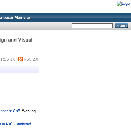
enpasar Mainsite
ign and Visual
RSS 1.0
RSS 2.0
npasar-Bali.
Working
g Bali Traditional