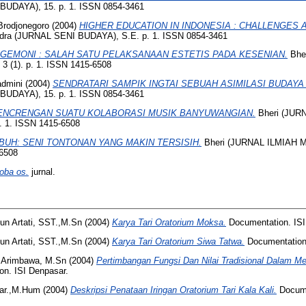
UDAYA), 15. p. 1. ISSN 0854-3461
Brodjonegoro
(2004)
HIGHER EDUCATION IN INDONESIA : CHALLENGES 
ra (JURNAL SENI BUDAYA), S.E. p. 1. ISSN 0854-3461
GEMONI : SALAH SATU PELAKSANAAN ESTETIS PADA KESENIAN.
Bhe
(1). p. 1. ISSN 1415-6508
admini
(2004)
SENDRATARI SAMPIK INGTAI SEBUAH ASIMILASI BUDAYA 
UDAYA), 15. p. 1. ISSN 0854-3461
ENCRENGAN SUATU KOLABORASI MUSIK BANYUWANGIAN.
Bheri (JUR
. 1. ISSN 1415-6508
UH: SENI TONTONAN YANG MAKIN TERSISIH.
Bheri (JURNAL ILMIAH
-6508
oba os.
jurnal.
n Artati, SST.,M.Sn
(2004)
Karya Tari Oratorium Moksa.
Documentation. ISI
n Artati, SST.,M.Sn
(2004)
Karya Tari Oratorium Siwa Tatwa.
Documentation.
, Arimbawa, M.Sn
(2004)
Pertimbangan Fungsi Dan Nilai Tradisional Dalam M
n. ISI Denpasar.
ar.,M.Hum
(2004)
Deskripsi Penataan Iringan Oratorium Tari Kala Kali.
Docume