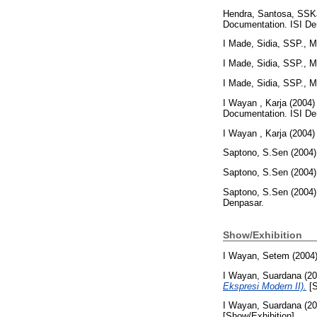
Hendra, Santosa, SSK
Documentation. ISI De
I Made, Sidia, SSP., 
I Made, Sidia, SSP., 
I Made, Sidia, SSP., 
I Wayan , Karja
(2004
Documentation. ISI De
I Wayan , Karja
(2004
Saptono, S.Sen
(2004
Saptono, S.Sen
(2004
Saptono, S.Sen
(2004
Denpasar.
Show/Exhibition
I Wayan, Setem
(2004
I Wayan, Suardana
(20
Ekspresi Modern II).
[S
I Wayan, Suardana
(20
[Show/Exhibition]