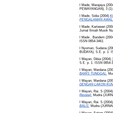
I Made, Marajaya
(200
PEWAYANGAN), 3 (1). 
I Made, Sidia
(2004)
K
PENGALAMAN AWAL
I Made, Kartawan
(200
Jurnal Ilmiah Musik Nu
I Made , Bandem
(200
ISSN 0854-3461
I Nyoman, Sudana
(20
BUDAYA), S.E. p. 1. 
I Wayan, Dibia
(2004)
S.E. p. 1. ISSN 0854-
I Wayan, Mardana
(20
BARIS TUNGGAL.
Mud
I Wayan, Mardana
(20
DENGAN LAKON KUN
I Wayan, Rai. S
(2004
Review).
Mudra (JURNA
I Wayan, Rai. S
(2004
BALI1.
Mudra (JURNAL
I Wayan, Setem
(2004