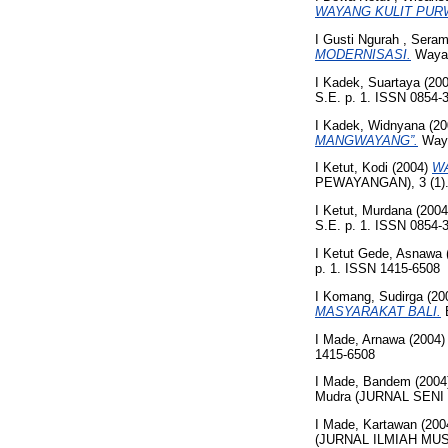
WAYANG KULIT PURW
I Gusti Ngurah , Sera
MODERNISASI.
Wayan
I Kadek, Suartaya
(20
S.E. p. 1. ISSN 0854-
I Kadek, Widnyana
(20
MANGWAYANG”.
Waya
I Ketut, Kodi
(2004)
W
PEWAYANGAN), 3 (1). 
I Ketut, Murdana
(200
S.E. p. 1. ISSN 0854-
I Ketut Gede, Asnawa
p. 1. ISSN 1415-6508
I Komang, Sudirga
(20
MASYARAKAT BALI.
B
I Made, Arnawa
(2004
1415-6508
I Made, Bandem
(2004
Mudra (JURNAL SENI B
I Made, Kartawan
(200
(JURNAL ILMIAH MUSI