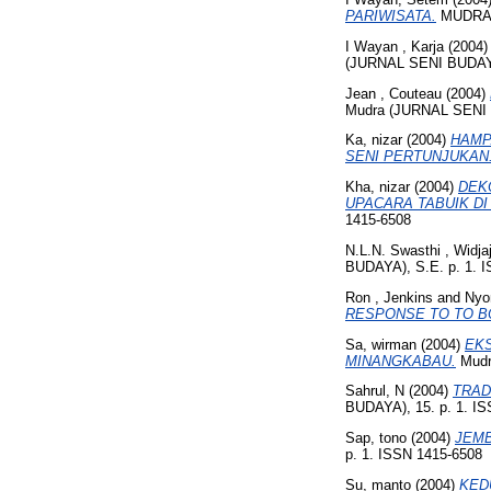
PARIWISATA.
MUDRA J
I Wayan , Karja
(2004
(JURNAL SENI BUDAYA)
Jean , Couteau
(2004)
Mudra (JURNAL SENI B
Ka, nizar
(2004)
HAMP
SENI PERTUNJUKAN
Kha, nizar
(2004)
DEK
UPACARA TABUIK DI
1415-6508
N.L.N. Swasthi , Widj
BUDAYA), S.E. p. 1. 
Ron , Jenkins
and
Nyo
RESPONSE TO TO BO
Sa, wirman
(2004)
EKS
MINANGKABAU.
Mudr
Sahrul, N
(2004)
TRAD
BUDAYA), 15. p. 1. I
Sap, tono
(2004)
JEMB
p. 1. ISSN 1415-6508
Su, manto
(2004)
KED