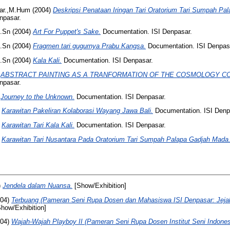
ar.,M.Hum
(2004)
Deskripsi Penataan Iringan Tari Oratorium Tari Sumpah Pa
npasar.
M.Sn
(2004)
Art For Puppet's Sake.
Documentation. ISI Denpasar.
M.Sn
(2004)
Fragmen tari gugurnya Prabu Kangsa.
Documentation. ISI Denpas
M.Sn
(2004)
Kala Kali.
Documentation. ISI Denpasar.
)
ABSTRACT PAINTING AS A TRANFORMATION OF THE COSMOLOGY C
npasar.
)
Journey to the Unknown.
Documentation. ISI Denpasar.
)
Karawitan Pakeliran Kolaborasi Wayang Jawa Bali.
Documentation. ISI Denp
)
Karawitan Tari Kala Kali.
Documentation. ISI Denpasar.
)
Karawitan Tari Nusantara Pada Oratorium Tari Sumpah Palapa Gadjah Mada
)
Jendela dalam Nuansa.
[Show/Exhibition]
04)
Terbuang (Pameran Seni Rupa Dosen dan Mahasiswa ISI Denpasar: Jejak
how/Exhibition]
04)
Wajah-Wajah Playboy II (Pameran Seni Rupa Dosen Institut Seni Indones