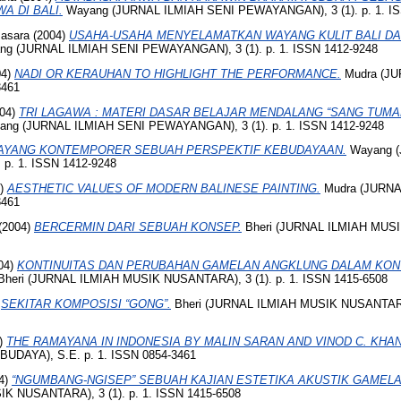
A DI BALI.
Wayang (JURNAL ILMIAH SENI PEWAYANGAN), 3 (1). p. 1. IS
masara
(2004)
USAHA-USAHA MENYELAMATKAN WAYANG KULIT BALI D
g (JURNAL ILMIAH SENI PEWAYANGAN), 3 (1). p. 1. ISSN 1412-9248
04)
NADI OR KERAUHAN TO HIGHLIGHT THE PERFORMANCE.
Mudra (JU
3461
04)
TRI LAGAWA : MATERI DASAR BELAJAR MENDALANG “SANG TUMAK
ng (JURNAL ILMIAH SENI PEWAYANGAN), 3 (1). p. 1. ISSN 1412-9248
AYANG KONTEMPORER SEBUAH PERSPEKTIF KEBUDAYAAN.
Wayang (
p. 1. ISSN 1412-9248
4)
AESTHETIC VALUES OF MODERN BALINESE PAINTING.
Mudra (JURNA
3461
(2004)
BERCERMIN DARI SEBUAH KONSEP.
Bheri (JURNAL ILMIAH MUSI
04)
KONTINUITAS DAN PERUBAHAN GAMELAN ANGKLUNG DALAM KON
heri (JURNAL ILMIAH MUSIK NUSANTARA), 3 (1). p. 1. ISSN 1415-6508
)
SEKITAR KOMPOSISI “GONG”.
Bheri (JURNAL ILMIAH MUSIK NUSANTARA),
)
THE RAMAYANA IN INDONESIA BY MALIN SARAN AND VINOD C. KHANN
UDAYA), S.E. p. 1. ISSN 0854-3461
4)
“NGUMBANG-NGISEP” SEBUAH KAJIAN ESTETIKA AKUSTIK GAMELA
K NUSANTARA), 3 (1). p. 1. ISSN 1415-6508