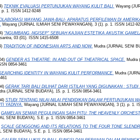
4)
TEKNIK EVALUASI PERTUNJUKAN WAYANG KULIT BALI.
Wayang (JUR
p. 1. ISSN 1412-9248
OLABORASI WAYANG JAWA-BALI- APARATUS PERFILEMAN DI AMERIK
.
Wayang (JURNAL ILMIAH SENI PEWAYANGAN), 3 (1). p. 1. ISSN 1412-9
4)
"NGUMBANG -NGISEP" SEBUAH KAJIAN ESTETIKA AKUSTIK GAMELA
santra, 03 (01). ISSN 1415-6508
4)
TRADITION OF INDONESIAN ARTS AND NOW.
Mudra (JURNAL SENI BUD
04)
GENDER AS THEATRE: IN AND OUT OF THEATRICAL SPACE.
Mudra 
ISSN 0854-3461
SEARCHING IDENTITY IN WAYANG KULIT PERFORMANCE.
Mudra (JURN
3461
04)
GERAK TARI BALI DILIHAT DARI ISTILAH YANG DIGUNAKAN : STUDI
ra (JURNAL SENI BUDAYA), 15. p. 1. ISSN 0854-3461
04)
STUDI TENTANG NILAI-NILAI PENDIDIKAN DALAM PERTUNJUKAN W
TI YADNYA.
Wayang (JURNAL ILMIAH SENI PEWAYANGAN), 3 (1). p. 1. I
)
GAMELAN SEMAR PEGULINGAN SAIH PITU: THE HEAVENLY ORCHESTR
L SENI BUDAYA), S.E. p. 1. ISSN 0854-3461
)
SCALE GENGGONG AND ITS RELATIONS TO THE FOUR TONE SLENDR
 SENI BUDAYA), S.E. p. 1. ISSN 0854-3461
)
GALERI SENI LUKIS DI BALI, FUNGSI DAN PERANAN DALAM PENING