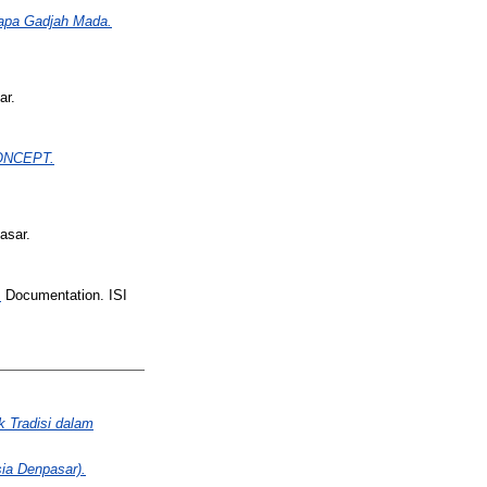
lapa Gadjah Mada.
ar.
ONCEPT.
asar.
.
Documentation. ISI
 Tradisi dalam
ia Denpasar).