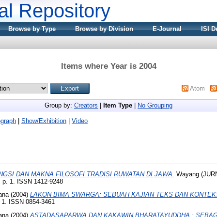
nal Repository
Browse by Type
Browse by Division
E-Journal
ISI D
Items where Year is 2004
Atom
Group by:
Creators
|
Item Type
|
No Grouping
graph
|
Show/Exhibition
|
Video
NGSI DAN MAKNA FILOSOFI TRADISI RUWATAN DI JAWA.
Wayang (JUR
p. 1. ISSN 1412-9248
ana
(2004)
LAKON BIMA SWARGA: SEBUAH KAJIAN TEKS DAN KONTEK
 1. ISSN 0854-3461
ana
(2004)
ASTADASAPARWA DAN KAKAWIN BHARATAYUDDHA : SEBAG