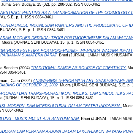
urnal Seni Budaya, 15 (02). pp. 288-302. ISSN 085-3461
)
ABSTRACT PAINTING AS A TRANSFORMATION OF THE COSMOLOGY 
, S.E. p. 1. ISSN 0854-3461
NON-BALINESE INDONESIAN PAINTERS AND THE PROBLEMATIC OF IDE
UDAYA), S.E. p. 1. ISSN 0854-3461
ARAN JACQUES DERRIDA: TEORI POSTMODERNISME DALAM WACAN
.
Mudra (JURNAL SENI BUDAYA), 15. p. 1. ISSN 0854-3461
ONTRUKSI ESTETIKA POSTMODERNISME: MEMBACA WACANA IDEALI
 PARIAMAN SUMATERA BARAT.
Bheri (JURNAL ILMIAH MUSIK NUSANTARA)
aja Bandem
(2004)
TRADITIONAL DANCE AS SOURCE OF CREATIVITY.
Mu
ISSN 0854-3461
man , Catra
(2004)
ANSWERING TERROR WITH ART: SHAKESPEARE AND
MBING OF OCTOBER 12, 2002.
Mudra (JURNAL SENI BUDAYA), S.E. p. 1
PLORASI DAN TRANSFIGURASI IKON, INDEKS, DAN SIMBOL TEKS P
a (JURNAL SENI BUDAYA), 15. p. 1. ISSN 0854-3461
ISI, MODERN, DAN INTERKULTURAL DALAM TEATER INDONESIA.
Mudra
SSN 0854-3461
LUNG : MUSIK MULUT ALA BANYUMASAN.
Bheri (JURNAL ILMIAH MUSI
UDUKAN DAN PERANAN ARJUNA DALAM LAKON-LAKON WAYANG PUR