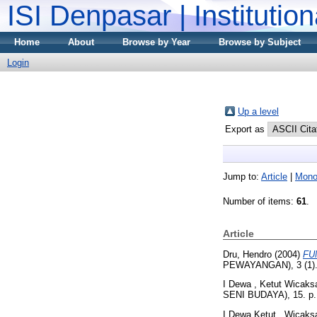
ISI Denpasar | Institutio
Home
About
Browse by Year
Browse by Subject
Login
Up a level
Export as
Jump to:
Article
|
Mono
Number of items:
61
.
Article
Dru, Hendro
(2004)
FU
PEWAYANGAN), 3 (1). 
I Dewa , Ketut Wicaks
SENI BUDAYA), 15. p.
I Dewa Ketut , Wicaks