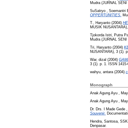
Mudra (JURNAL SENI B
SuSatryo , Soemantri 
OPPERTUNITIES.
Mud
T., Haryanto
(2004)
HE
MUSIK NUSANTARA), 3 
Tjokorda Istri, Putra P
Mudra (JURNAL SENI B
Tri, Haryanto
(2004)
K
NUSANTARA), 3 (1). p
War, dizal
(2004)
GAMB
3 (1). p. 1. ISSN 1415
wahyu, antara
(2004)
c
Monograph
Anak Agung Ayu , Mayu
Anak Agung Ayu , Mayu
Dr. Drs. I Made Gede 
Souvenir.
Documentatio
Hendra, Santosa, SSK
Denpasar.